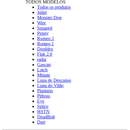
TODOS MODELOS
Todos os produtos
Juliet
Monster Dog
Wire
Squared
Penny
Romeo 2
Romeo 1
Doublex
Flak 2.0
radar
Gascan
Latch
Minute
Lupa de Descanso
Lupa do Vilão
Plantaris
Pitboss
Eye
Splice
HSTN
DeadBolt
Dart