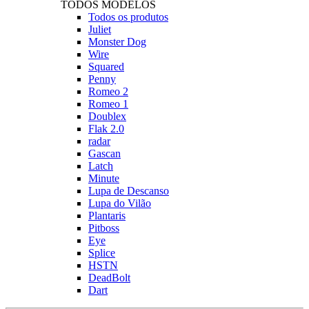
TODOS MODELOS
Todos os produtos
Juliet
Monster Dog
Wire
Squared
Penny
Romeo 2
Romeo 1
Doublex
Flak 2.0
radar
Gascan
Latch
Minute
Lupa de Descanso
Lupa do Vilão
Plantaris
Pitboss
Eye
Splice
HSTN
DeadBolt
Dart