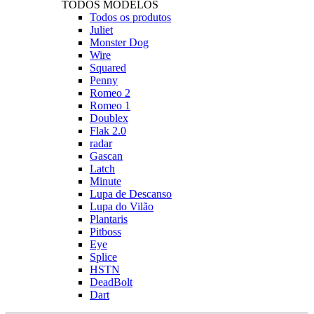
TODOS MODELOS
Todos os produtos
Juliet
Monster Dog
Wire
Squared
Penny
Romeo 2
Romeo 1
Doublex
Flak 2.0
radar
Gascan
Latch
Minute
Lupa de Descanso
Lupa do Vilão
Plantaris
Pitboss
Eye
Splice
HSTN
DeadBolt
Dart