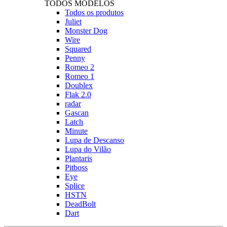
TODOS MODELOS
Todos os produtos
Juliet
Monster Dog
Wire
Squared
Penny
Romeo 2
Romeo 1
Doublex
Flak 2.0
radar
Gascan
Latch
Minute
Lupa de Descanso
Lupa do Vilão
Plantaris
Pitboss
Eye
Splice
HSTN
DeadBolt
Dart