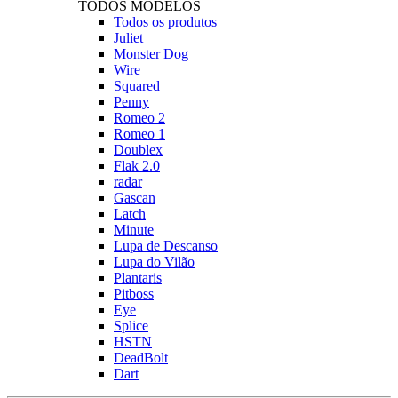
TODOS MODELOS
Todos os produtos
Juliet
Monster Dog
Wire
Squared
Penny
Romeo 2
Romeo 1
Doublex
Flak 2.0
radar
Gascan
Latch
Minute
Lupa de Descanso
Lupa do Vilão
Plantaris
Pitboss
Eye
Splice
HSTN
DeadBolt
Dart