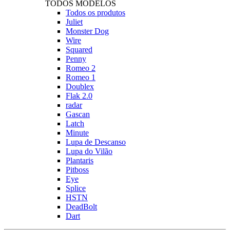
TODOS MODELOS
Todos os produtos
Juliet
Monster Dog
Wire
Squared
Penny
Romeo 2
Romeo 1
Doublex
Flak 2.0
radar
Gascan
Latch
Minute
Lupa de Descanso
Lupa do Vilão
Plantaris
Pitboss
Eye
Splice
HSTN
DeadBolt
Dart