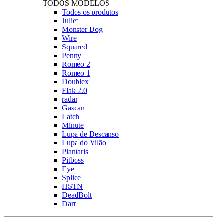
TODOS MODELOS
Todos os produtos
Juliet
Monster Dog
Wire
Squared
Penny
Romeo 2
Romeo 1
Doublex
Flak 2.0
radar
Gascan
Latch
Minute
Lupa de Descanso
Lupa do Vilão
Plantaris
Pitboss
Eye
Splice
HSTN
DeadBolt
Dart