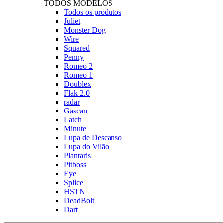
TODOS MODELOS
Todos os produtos
Juliet
Monster Dog
Wire
Squared
Penny
Romeo 2
Romeo 1
Doublex
Flak 2.0
radar
Gascan
Latch
Minute
Lupa de Descanso
Lupa do Vilão
Plantaris
Pitboss
Eye
Splice
HSTN
DeadBolt
Dart