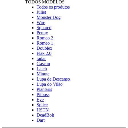
TODOS MODELOS
Todos os produtos
Juliet
Monster Dog
Wire
Squared
Penny
Romeo 2
Romeo 1
Doublex
Flak 2.0
radar
Gascan
Latch
Minute
Lupa de Descanso
Lupa do Vilão
Plantaris
Pitboss
Eye
Splice
HSTN
DeadBolt
Dart