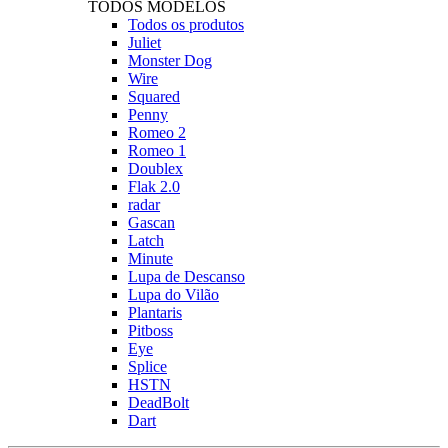
TODOS MODELOS
Todos os produtos
Juliet
Monster Dog
Wire
Squared
Penny
Romeo 2
Romeo 1
Doublex
Flak 2.0
radar
Gascan
Latch
Minute
Lupa de Descanso
Lupa do Vilão
Plantaris
Pitboss
Eye
Splice
HSTN
DeadBolt
Dart