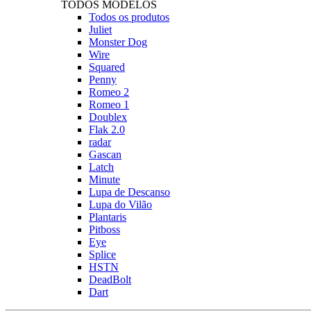
TODOS MODELOS
Todos os produtos
Juliet
Monster Dog
Wire
Squared
Penny
Romeo 2
Romeo 1
Doublex
Flak 2.0
radar
Gascan
Latch
Minute
Lupa de Descanso
Lupa do Vilão
Plantaris
Pitboss
Eye
Splice
HSTN
DeadBolt
Dart