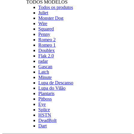
TODOS MODELOS
Todos os produtos
Juliet
Monster Dog
Wire
Squared
Penny
Romeo 2
Romeo 1
Doublex
Flak 2.0
radar
Gascan
Latch
Minute
Lupa de Descanso
Lupa do Vilão
Plantaris
Pitboss
Eye
Splice
HSTN
DeadBolt
Dart