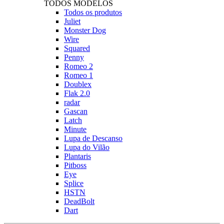
TODOS MODELOS
Todos os produtos
Juliet
Monster Dog
Wire
Squared
Penny
Romeo 2
Romeo 1
Doublex
Flak 2.0
radar
Gascan
Latch
Minute
Lupa de Descanso
Lupa do Vilão
Plantaris
Pitboss
Eye
Splice
HSTN
DeadBolt
Dart