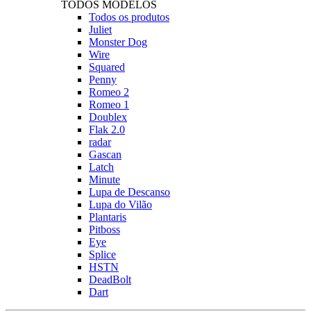
TODOS MODELOS
Todos os produtos
Juliet
Monster Dog
Wire
Squared
Penny
Romeo 2
Romeo 1
Doublex
Flak 2.0
radar
Gascan
Latch
Minute
Lupa de Descanso
Lupa do Vilão
Plantaris
Pitboss
Eye
Splice
HSTN
DeadBolt
Dart