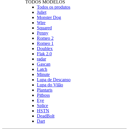
TODOS MODELOS
Todos os produtos
Juliet
Monster Dog
Wire
Squared
Penny
Romeo 2
Romeo 1
Doublex
Flak 2.0
radar
Gascan
Latch
Minute
Lupa de Descanso
Lupa do Vilão
Plantaris
Pitboss
Eye
Splice
HSTN
DeadBolt
Dart