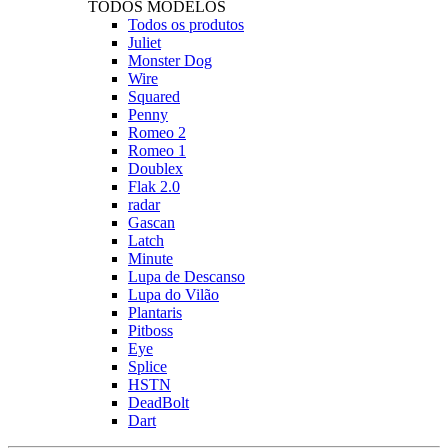
TODOS MODELOS
Todos os produtos
Juliet
Monster Dog
Wire
Squared
Penny
Romeo 2
Romeo 1
Doublex
Flak 2.0
radar
Gascan
Latch
Minute
Lupa de Descanso
Lupa do Vilão
Plantaris
Pitboss
Eye
Splice
HSTN
DeadBolt
Dart