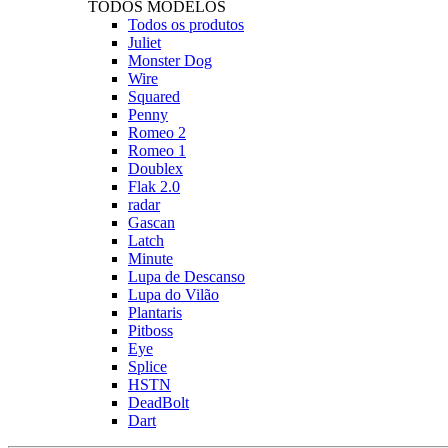
TODOS MODELOS
Todos os produtos
Juliet
Monster Dog
Wire
Squared
Penny
Romeo 2
Romeo 1
Doublex
Flak 2.0
radar
Gascan
Latch
Minute
Lupa de Descanso
Lupa do Vilão
Plantaris
Pitboss
Eye
Splice
HSTN
DeadBolt
Dart