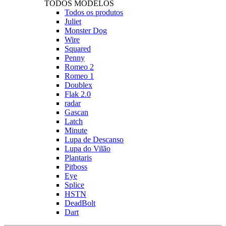
TODOS MODELOS
Todos os produtos
Juliet
Monster Dog
Wire
Squared
Penny
Romeo 2
Romeo 1
Doublex
Flak 2.0
radar
Gascan
Latch
Minute
Lupa de Descanso
Lupa do Vilão
Plantaris
Pitboss
Eye
Splice
HSTN
DeadBolt
Dart