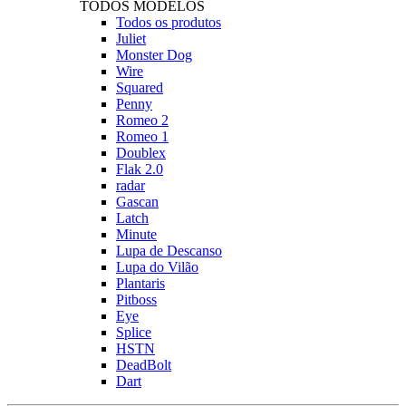
TODOS MODELOS
Todos os produtos
Juliet
Monster Dog
Wire
Squared
Penny
Romeo 2
Romeo 1
Doublex
Flak 2.0
radar
Gascan
Latch
Minute
Lupa de Descanso
Lupa do Vilão
Plantaris
Pitboss
Eye
Splice
HSTN
DeadBolt
Dart