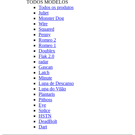
TODOS MODELOS
Todos os produtos
Juliet
Monster Dog
Wire
Squared
Penny
Romeo 2
Romeo 1
Doublex
Flak 2.0
radar
Gascan
Latch
Minute
Lupa de Descanso
Lupa do Vilão
Plantaris
Pitboss
Eye
Splice
HSTN
DeadBolt
Dart