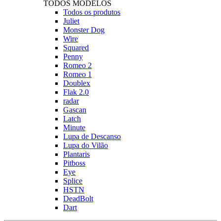
TODOS MODELOS
Todos os produtos
Juliet
Monster Dog
Wire
Squared
Penny
Romeo 2
Romeo 1
Doublex
Flak 2.0
radar
Gascan
Latch
Minute
Lupa de Descanso
Lupa do Vilão
Plantaris
Pitboss
Eye
Splice
HSTN
DeadBolt
Dart