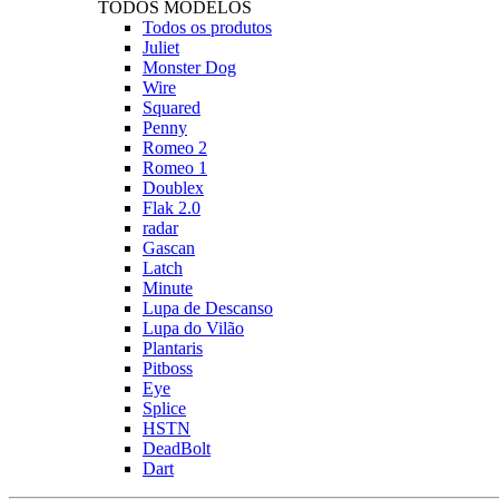
TODOS MODELOS
Todos os produtos
Juliet
Monster Dog
Wire
Squared
Penny
Romeo 2
Romeo 1
Doublex
Flak 2.0
radar
Gascan
Latch
Minute
Lupa de Descanso
Lupa do Vilão
Plantaris
Pitboss
Eye
Splice
HSTN
DeadBolt
Dart